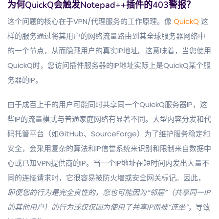
为何QuickQ会触发Notepad++插件的403警报？
这个问题的核心在于VPN/代理服务的工作原理。像
QuickQ
这
样的服务通过将其用户的网络流量路由到其全球服务器网络中
的一个节点，从而隐藏用户的真实IP地址。这意味着，当您使用
QuickQ时，您访问插件服务器的IP地址实际上是QuickQ某个服
务器的IP。
由于成百上千的用户可能同时共享同一个QuickQ服务器IP，这
些IP的流量模式与普通家庭网络有显著不同。大型内容分发和代
码托管平台（如GitHub、SourceForge）为了维护服务稳定和
安全，会采用复杂的算法和IP信誉系统来识别和限制来自数据中
心或已知VPN提供商的IP。当一个IP地址在短时间内发出大量不
同的连接请求时，它很容易被防火墙或安全网关标记。因此，
即便您的行为是完全良性的，您也可能因为“邻居”（共享同一IP
的其他用户）的行为或仅仅因为使用了共享IP而被“连坐”
，导致