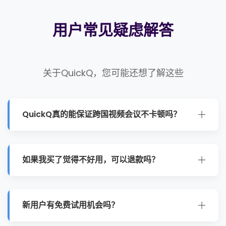
用户常见疑虑解答
关于QuickQ，您可能还想了解这些
QuickQ真的能保证跨国视频会议不卡顿吗？
我们采用IPLC国际专线，物理延迟极低且不受公网
拥堵影响。针对Zoom、Teams、Skype等会议软
如果我买了觉得不好用，可以退款吗？
件进行了专属路由优化，能有效保障音视频通话的流
畅性和清晰度。
当然可以。QuickQ提供30天无理由退款保障。如果
您在订阅后30天内对服务不满意，随时联系客服申
新用户有免费试用机会吗？
请全额退款，我们不会有任何阻拦。