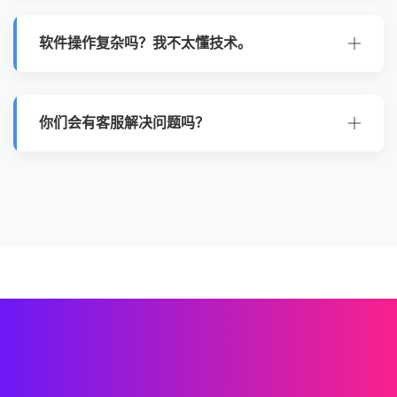
是的，新用户下载注册后即可获得免费VIP试用时
长，体验全功能的加速服务，包括游戏专线和流媒体
软件操作复杂吗？我不太懂技术。
解锁，无需绑定任何支付信息。
完全不复杂。QuickQ专为普通用户设计，界面简洁
直观。大多数情况下，您只需点击主界面的“一键连
你们会有客服解决问题吗？
接”按钮，系统就会自动为您匹配最佳节点，无需任
何手动配置。
我们提供7x24小时的在线客服支持。无论您在任何
时间遇到连接问题或账号问题，都可以通过App内
或官网的客服入口联系到真实的技术支持人员，而非
只有机器人。