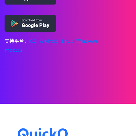
支持平台：
iOS
·
Android
·
Linux
·
Windows
·
macOS