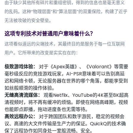
由于缺少其他所有碎片和重组密钥，得到的信息也是毫无意义
的乱码。这种“物理层面”和“算法层面”的双重保险，构建了近乎
无法被攻破的安全壁垒。
这项专利技术对普通用户意味着什么？
这项看似遥远的尖端技术，其最终目的是服务于每一位互联网
用户。它所带来的改变是实实在在的：
极致游戏体验：
对于《Apex英雄》、《Valorant》等需要
毫秒级反应的竞技游戏玩家，AI-PSR意味着可以告别高延
迟和网络卡顿，无论服务器在世界的哪个角落，都能享受到
如丝般顺滑的操作体验。
无缝高清流媒体：
观看Netflix、YouTube的4K甚至8K超高
清视频时，将不再有缓冲的烦恼。即使在网络高峰期，视频
也能即点即播，拖动进度条也无需等待。
高效远程办公：
对于跨国团队和数字游民，稳定的视频会
议、高速的大文件传输是生产力的保证。QuickQ的技术确
保了远程协作如同身处一室般流畅、安全。