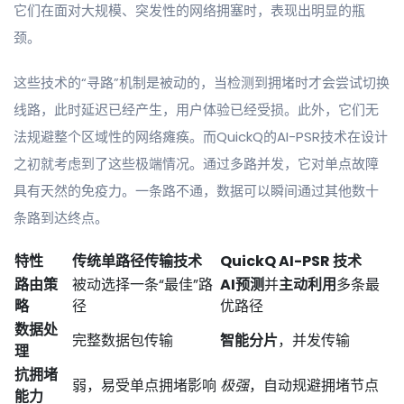
它们在面对大规模、突发性的网络拥塞时，表现出明显的瓶
颈。
这些技术的“寻路”机制是被动的，当检测到拥堵时才会尝试切换
线路，此时延迟已经产生，用户体验已经受损。此外，它们无
法规避整个区域性的网络瘫痪。而QuickQ的AI-PSR技术在设计
之初就考虑到了这些极端情况。通过多路并发，它对单点故障
具有天然的免疫力。一条路不通，数据可以瞬间通过其他数十
条路到达终点。
特性
传统单路径传输技术
QuickQ AI-PSR 技术
路由策
被动选择一条“最佳”路
AI预测
并
主动利用
多条最
略
径
优路径
数据处
完整数据包传输
智能分片
，并发传输
理
抗拥堵
弱，易受单点拥堵影响
极强
，自动规避拥堵节点
能力